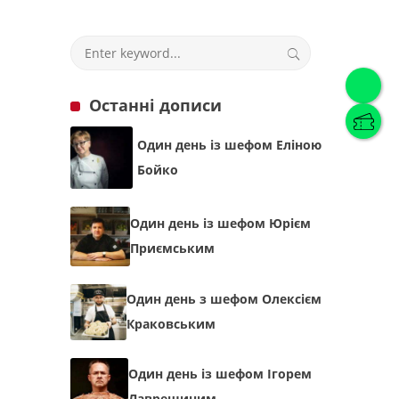
Українська
(
Українська
)
Останні дописи
Українська
English
Один день із шефом Еліною
Бойко
Один день із шефом Юрієм
Приємським
Один день з шефом Олексієм
Краковським
Один день із шефом Ігорем
Лаврешиним