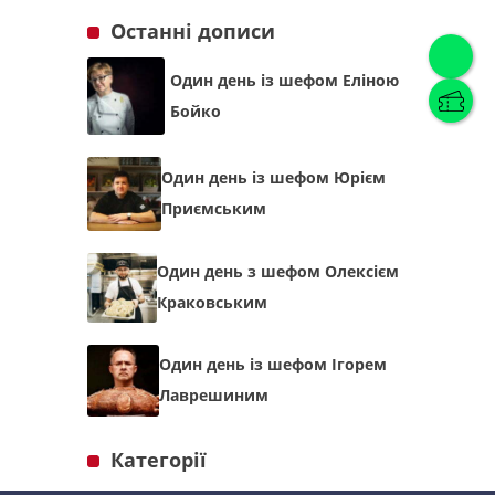
Останні дописи
Українська
(
Українська
)
Один день із шефом Еліною
Бойко
Українська
English
Один день із шефом Юрієм
Приємським
Один день з шефом Олексієм
Краковським
Один день із шефом Ігорем
Лаврешиним
Категорії