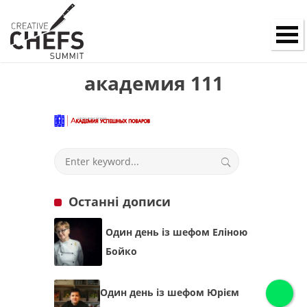
академия 111
Останні дописи
Один день із шефом Еліною
Бойко
Один день із шефом Юрієм