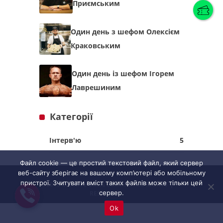
Приємським
Один день з шефом Олексієм
Українська
(
Українська
)
Краковським
Українська
English
Один день із шефом Ігорем
Лаврешиним
Категорії
Інтерв'ю
5
Файл cookie — це простий текстовий файл, який сервер
веб-сайту зберігає на вашому комп’ютері або мобільному
пристрої. Зчитувати вміст таких файлів може тільки цей
©2018 Creative Chefs Summit. ALL RIGHTS
сервер.
RESERVED
Ok