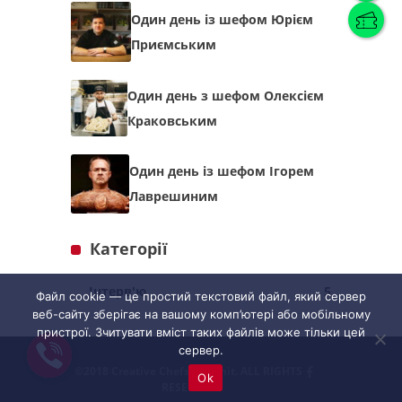
Один день із шефом Юрієм
Приємським
Українська
(
Українська
)
Один день з шефом Олексієм
Українська
English
Краковським
Один день із шефом Ігорем
Лаврешиним
Категорії
Інтерв'ю
5
Файл cookie — це простий текстовий файл, який сервер
веб-сайту зберігає на вашому комп’ютері або мобільному
пристрої. Зчитувати вміст таких файлів може тільки цей
сервер.
©2018 Creative Chefs Summit. ALL RIGHTS
Ok
RESERVED