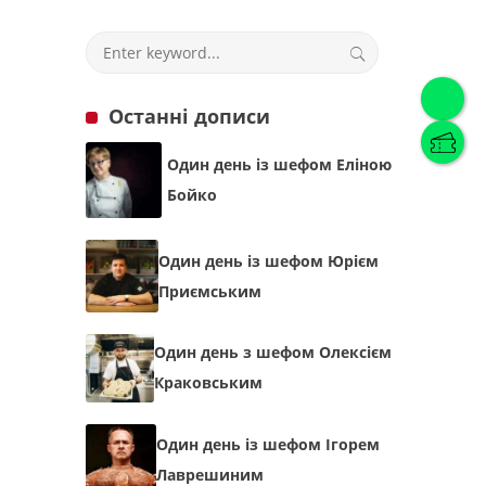
Українська
(
Українська
)
Останні дописи
Українська
English
Один день із шефом Еліною
Бойко
Один день із шефом Юрієм
Приємським
Один день з шефом Олексієм
Краковським
Один день із шефом Ігорем
Лаврешиним