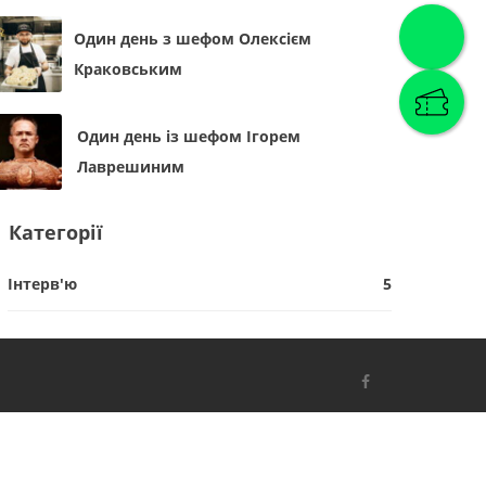
Один день з шефом Олексієм
Краковським
Один день із шефом Ігорем
Лаврешиним
Категорії
Інтерв'ю
5