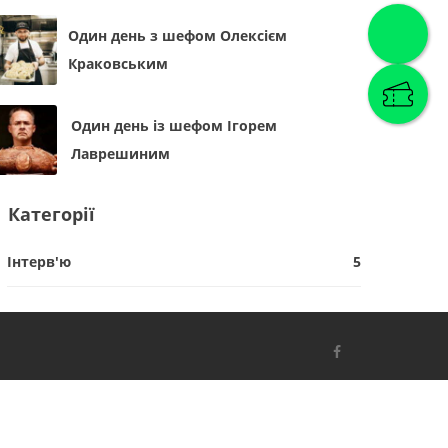
Один день з шефом Олексієм
Краковським
Один день із шефом Ігорем
Лаврешиним
Категорії
Інтерв'ю
5