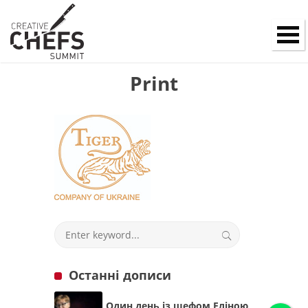
Print
Останні дописи
Один день із шефом Еліною