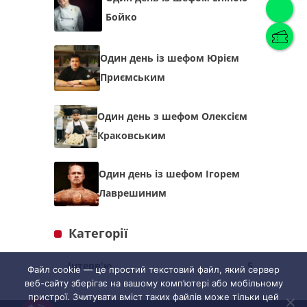
Бойко
Українська
(
Українська
)
Один день із шефом Юрієм
Приємським
Українська
English
Один день з шефом Олексієм
Краковським
Один день із шефом Ігорем
Лаврешиним
Категорії
Інтерв'ю
5
Файл cookie — це простий текстовий файл, який сервер
веб-сайту зберігає на вашому комп’ютері або мобільному
пристрої. Зчитувати вміст таких файлів може тільки цей