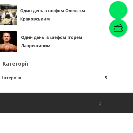
Один день з шефом Олексієм
Краковським
Один день із шефом Ігорем
Лаврешиним
Категорії
Інтерв'ю
5