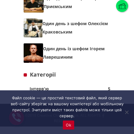
Приємським
Українська
(
Українська
)
Один день з шефом Олексієм
Краковським
Українська
English
Один день із шефом Ігорем
Лаврешиним
Категорії
Інтерв'ю
5
Файл cookie — це простий текстовий файл, який сервер
веб-сайту зберігає на вашому комп’ютері або мобільному
пристрої. Зчитувати вміст таких файлів може тільки цей
©2018 Creative Chefs Summit. ALL RIGHTS
сервер.
RESERVED
Ok