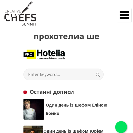
прохотелиа ше
Останні дописи
Один день із шефом Еліною
Бойко
Один день із шефом Юрієм