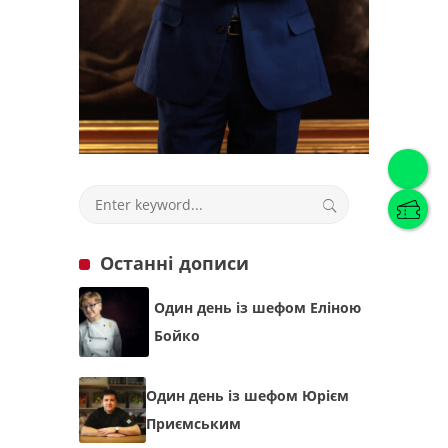
Українська
(
Українська
)
Українська
English
Останні дописи
Один день із шефом Еліною
Бойко
Один день із шефом Юрієм
Приємським