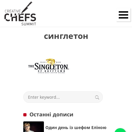
синглетон
Останні дописи
Один день із шефом Еліною