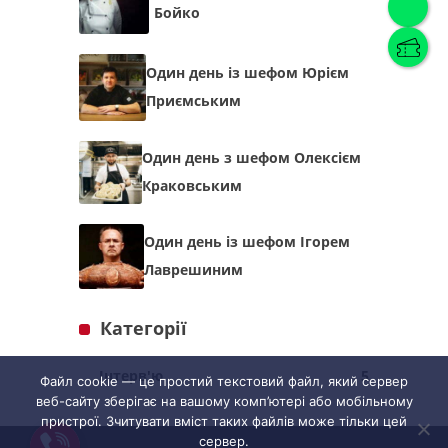
Бойко
Українська
(
Українська
)
Один день із шефом Юрієм
Приємським
Українська
English
Один день з шефом Олексієм
Краковським
Один день із шефом Ігорем
Лаврешиним
Категорії
Інтерв'ю
5
Файл cookie — це простий текстовий файл, який сервер
веб-сайту зберігає на вашому комп’ютері або мобільному
пристрої. Зчитувати вміст таких файлів може тільки цей
сервер.