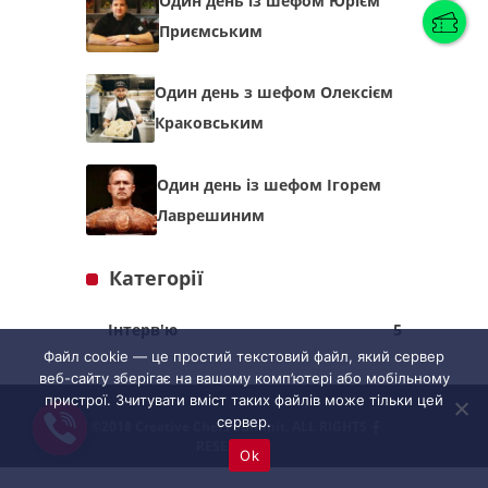
Один день із шефом Юрієм
Приємським
Українська
(
Українська
)
Один день з шефом Олексієм
Краковським
Українська
English
Один день із шефом Ігорем
Лаврешиним
Категорії
Інтерв'ю
5
Файл cookie — це простий текстовий файл, який сервер
веб-сайту зберігає на вашому комп’ютері або мобільному
пристрої. Зчитувати вміст таких файлів може тільки цей
сервер.
©2018 Creative Chefs Summit. ALL RIGHTS
RESERVED
Ok