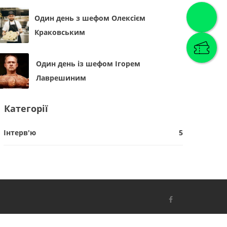
Один день з шефом Олексієм
Краковським
Один день із шефом Ігорем
Лаврешиним
Категорії
Інтерв'ю
5