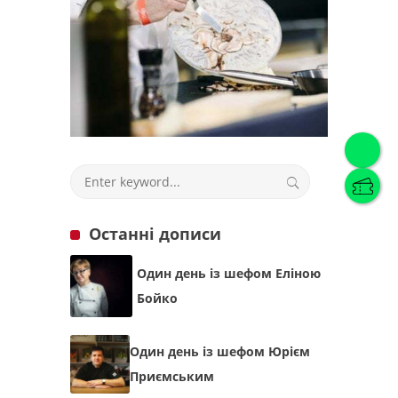
Українська
(
Українська
)
Українська
English
Останні дописи
Один день із шефом Еліною
Бойко
Один день із шефом Юрієм
Приємським