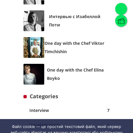
Интервью с Изабеллой
Поти
English
(
English
)
One day with the Chef Viktor
Українська
English
Timchishin
One day with the Chef Elina
Boyko
Categories
Interview
7
Uncategorized
1
Файл cookie — це простий текстовий файл, який сервер
веб-сайту зберігає на вашому комп’ютері або мобільному