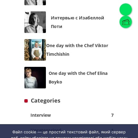
Интервью с Изабеллой
Поти
English
(
English
)
One day with the Chef Viktor
Українська
English
Timchishin
One day with the Chef Elina
Boyko
Categories
Interview
7
Uncategorized
1
Файл cookie — це простий текстовий файл, який сервер