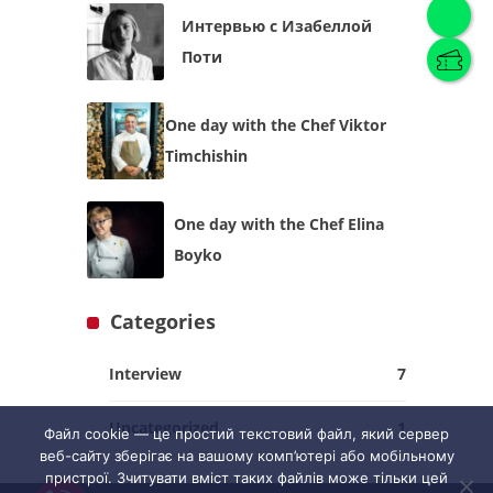
Интервью с Изабеллой
Поти
One day with the Chef Viktor
English
(
English
)
Timchishin
Українська
English
One day with the Chef Elina
Boyko
Categories
Interview
7
Uncategorized
1
Файл cookie — це простий текстовий файл, який сервер
веб-сайту зберігає на вашому комп’ютері або мобільному
пристрої. Зчитувати вміст таких файлів може тільки цей