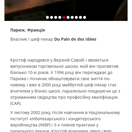
Париж, Франція
Власник і шеф-пекар
Du Pain de des Idées
Крістоф народився у Верхній Савойї і являється
випускником торгівельної школи, якій він присвятив
близько 10-и років. У 1996 році він переїжджає до
Парижа і починає облаштовувати своє життя по-
новому, і вже в 2000 році майбутній шеф-пекар стає
вчителем у бізнес-школі, паралельно поєднуючи це з
отриманням свідоцтва про професійну кваліфікацію
(CAP).
У лютому 2002 року, після навчання в Національному
інституті хлібопекарського і кондитерського
виробництва (INBP) і 3-х тижнів практики у
паризького пекаря, Крістоф відкриває двері своєї