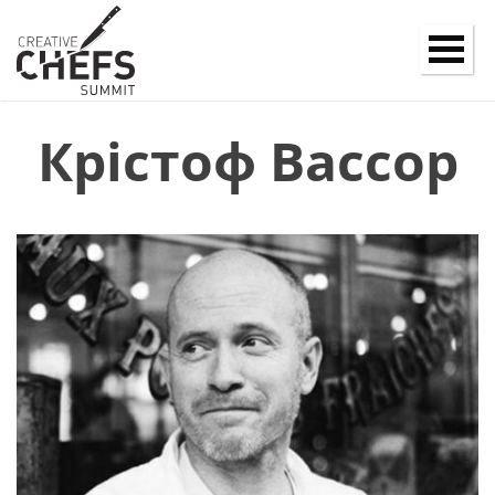
Крістоф Вассор