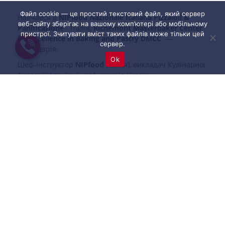
Файл cookie — це простий текстовий файл, який сервер
Навчався в
NIPfood Nazionale Italiana Pizzaioli &
веб-сайту зберігає на вашому комп’ютері або мобільному
Panificazione
- Італія,
Richemont Masterbaker Center
пристрої. Зчитувати вміст таких файлів може тільки цей
for Excellence in Baking and Pastry DMCC
—
сервер.
Швейцарія.
Ok
Шеф-інструктор
NIPfood
(Італія), викладач Кулінарної
Академії Асоціації шеф-кухарів України.
«Не знаючи минулого, неможливо заглянути в
майбутнє» — цей девіз став мотивацією для руху
Ігоря вперед, він дозволяє переосмислити прості
істини і допомагає в створенні складних рецептур
хорошого хліба.
Місія пекаря — відродити ремісниче хлібопечення в
Україні, сімейні династії пекарів і хліборобів, ті
ремесла, якими здавна славиться наша земля.
Шеф приготує:
🔪 Хліб на аронії
🔪 Плоский хліб плениця