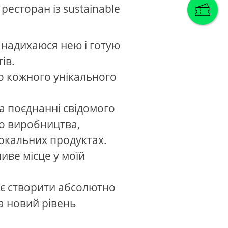
 ресторан із sustainable
Я надихаюся нею і готую
ів.
до кожного унікального
а поєднанні свідомого
о виробництва,
локальних продуктах.
иве місце у моїй
є створити абсолютно
та новий рівень