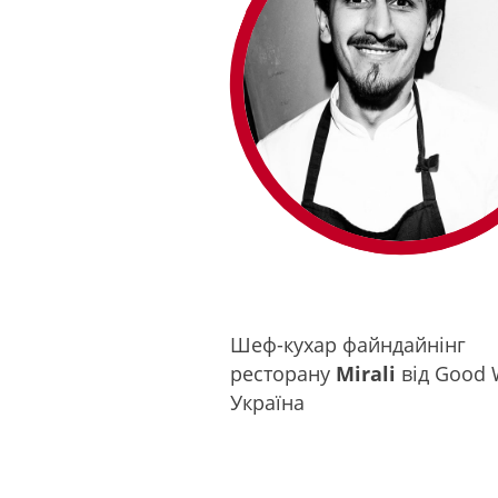
Шеф-кухар файндайнінг
ресторану
Mirali
від Good 
Україна