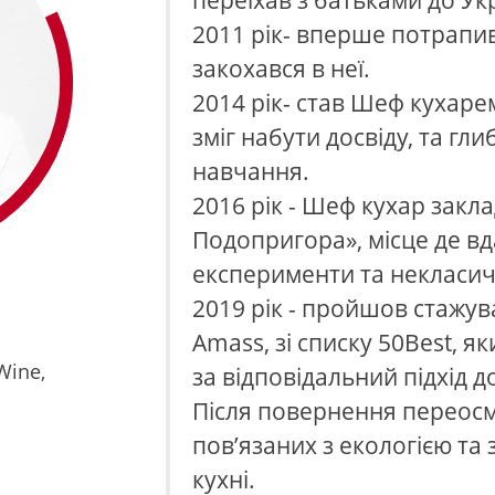
переїхав з батьками до Укр
2011 рік- вперше потрапив
закохався в неї.
2014 рік- став Шеф кухаре
зміг набути досвіду, та гл
навчання.
2016 рік - Шеф кухар закла
Подопригора», місце де вд
експерименти та некласич
2019 рік - пройшов стажув
Amass, зі списку 50Best, як
Wine,
за відповідальний підхід до
Після повернення переосм
пов’язаних з екологією та 
кухні.