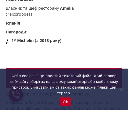
Власник та шеф ресторану
Amelia
@elcordobess
Іспанія
Нагороди:
1* Michelin (з 2015 року)
«Авторський почерк шефа. Як створити свій
Файл cookie — це простий текстовий файл, який сервер
індивідуальний і неповторний стиль?»
веб-сайту зберігає на вашому комп’ютері або мобільному
пристрої. Зчитувати вміст таких файлів може тільки цей
сервер.
Шеф - кухар і власник ресторану «Amelia».
Ok
Шеф-кухар Пауло Айраудо народився в Аргентині в
родині італійських іммігрантів. З 18 років він працював у
всьому світі, в тому числі в Мексиці, Перу і низці
європейських країн.