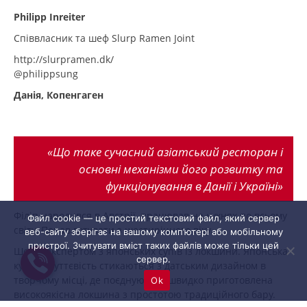
Philipp Inreiter
Співвласник та шеф Slurp Ramen Joint
http://slurpramen.dk/
@philippsung
Данія, Копенгаген
«Що таке сучасний азіатський ресторан і
основні механізми його розвитку та
функціонування в Данії і Україні»
Філіп народився в Австрії, працював на кухнях по всьому
Файл cookie — це простий текстовий файл, який сервер
світу. Почав готувати з шестирічного віку.
веб-сайту зберігає на вашому комп’ютері або мобільному
пристрої. Зчитувати вміст таких файлів може тільки цей
Шеф є експертом з японських супів із локшини. Японська
сервер.
кухня і чуттєвість стикаються з датським дизайном в
творчому місці, де поєднуються швидко приготовлена
Ok
високоякісна локшина з простотою традиційного бару.