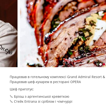
Працював в готельному комплексі Grand Admiral Resort & 
Працював шеф-кухарем в ресторані OPERA
Шеф приготує:
🔪 Бріош з аргентинської креветкою
🔪 Стейк Entrana зі сріблом і чімічуррі