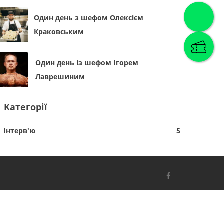
Один день з шефом Олексієм
Краковським
Один день із шефом Ігорем
Лаврешиним
Категорії
Інтерв'ю
5