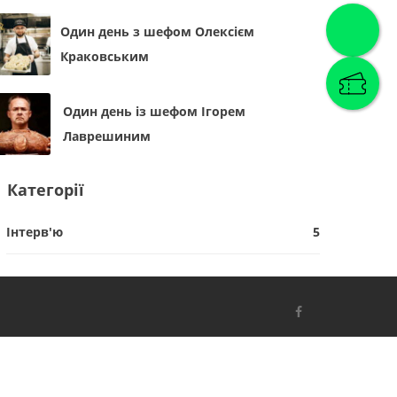
Один день з шефом Олексієм
Краковським
Один день із шефом Ігорем
Лаврешиним
Категорії
Інтерв'ю
5