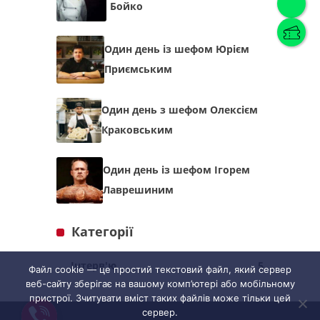
Бойко
Один день із шефом Юрієм
Українська
(
Українська
)
Приємським
Українська
English
Один день з шефом Олексієм
Краковським
Один день із шефом Ігорем
Лаврешиним
Категорії
Інтерв'ю
5
Файл cookie — це простий текстовий файл, який сервер
веб-сайту зберігає на вашому комп’ютері або мобільному
пристрої. Зчитувати вміст таких файлів може тільки цей
сервер.