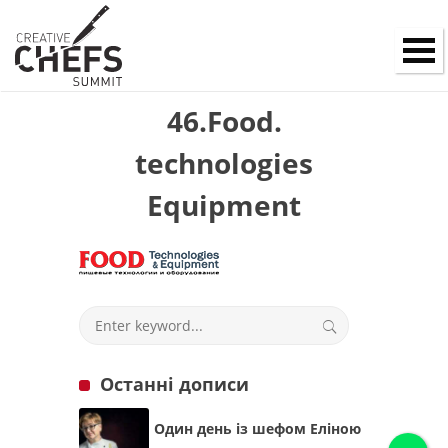
46.Food.
technologies
Equipment
Останні дописи
Один день із шефом Еліною