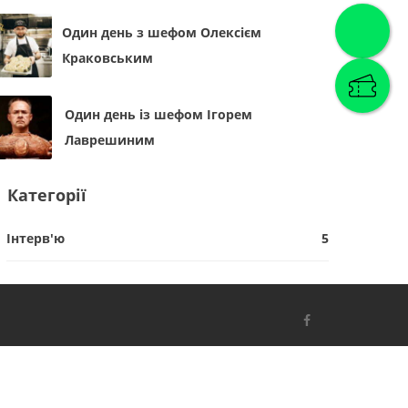
Один день з шефом Олексієм
Краковським
Один день із шефом Ігорем
Лаврешиним
Категорії
Інтерв'ю
5