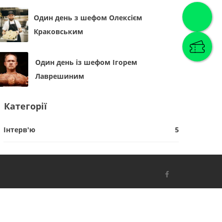
Один день з шефом Олексієм
Краковським
Один день із шефом Ігорем
Лаврешиним
Категорії
Інтерв'ю
5