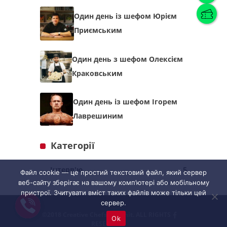
Один день із шефом Юрієм
Приємським
Українська
(
Українська
)
Один день з шефом Олексієм
Українська
English
Краковським
Один день із шефом Ігорем
Лаврешиним
Категорії
Інтерв'ю
5
Файл cookie — це простий текстовий файл, який сервер
веб-сайту зберігає на вашому комп’ютері або мобільному
пристрої. Зчитувати вміст таких файлів може тільки цей
сервер.
©2018 Creative Chefs Summit. ALL RIGHTS
Ok
RESERVED