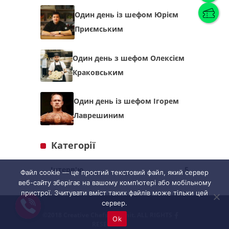
Один день із шефом Юрієм
Приємським
Українська
(
Українська
)
Один день з шефом Олексієм
Українська
English
Краковським
Один день із шефом Ігорем
Лаврешиним
Категорії
Інтерв'ю
5
Файл cookie — це простий текстовий файл, який сервер
веб-сайту зберігає на вашому комп’ютері або мобільному
пристрої. Зчитувати вміст таких файлів може тільки цей
сервер.
©2018 Creative Chefs Summit. ALL RIGHTS
Ok
RESERVED