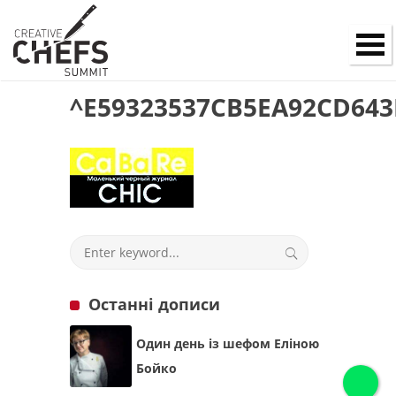
^E59323537CB5EA92CD643B
Останні дописи
Один день із шефом Еліною
Бойко