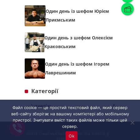
Один день із шефом Юрієм
Приємським
Українська
(
Українська
)
Один день з шефом Олексієм
Українська
English
Краковським
Один день із шефом Ігорем
Лаврешиним
Категорії
Інтерв'ю
5
Файл cookie — це простий текстовий файл, який сервер
веб-сайту зберігає на вашому комп’ютері або мобільному
пристрої. Зчитувати вміст таких файлів може тільки цей
сервер.
©2018 Creative Chefs Summit. ALL RIGHTS
Ok
RESERVED