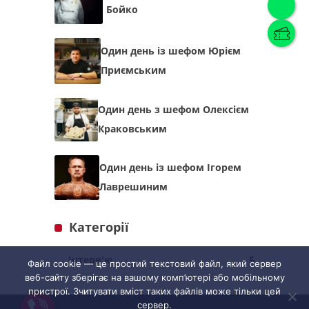
Бойко
Українська
(
Українська
)
Один день із шефом Юрієм
Приємським
Українська
English
Один день з шефом Олексієм
Краковським
Один день із шефом Ігорем
Лаврешиним
Категорії
Інтерв'ю
5
Файл cookie — це простий текстовий файл, який сервер
веб-сайту зберігає на вашому комп’ютері або мобільному
пристрої. Зчитувати вміст таких файлів може тільки цей
сервер.