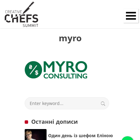
myro
Останні дописи
Один день із шефом Еліною