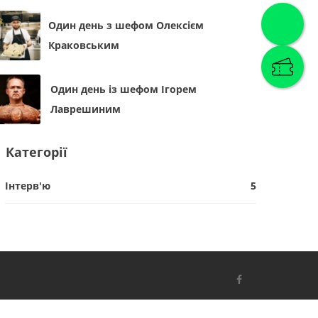
Один день з шефом Олексієм
Краковським
Один день із шефом Ігорем
Лаврешиним
Категорії
Інтерв'ю
5