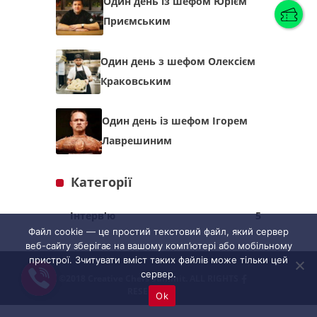
Один день із шефом Юрієм
Приємським
Українська
(
Українська
)
Один день з шефом Олексієм
Краковським
Українська
English
Один день із шефом Ігорем
Лаврешиним
Категорії
Інтерв'ю
5
Файл cookie — це простий текстовий файл, який сервер
веб-сайту зберігає на вашому комп’ютері або мобільному
пристрої. Зчитувати вміст таких файлів може тільки цей
сервер.
©2018 Creative Chefs Summit. ALL RIGHTS
RESERVED
Ok