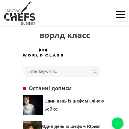
ворлд класс
Останні дописи
Один день із шефом Еліною
Бойко
Один день із шефом Юрієм