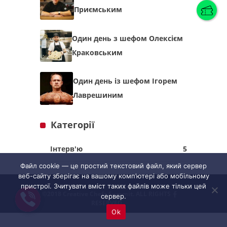
Приємським
Українська
(
Українська
)
Один день з шефом Олексієм
Краковським
Українська
English
Один день із шефом Ігорем
Лаврешиним
Категорії
Інтерв'ю
5
Файл cookie — це простий текстовий файл, який сервер
веб-сайту зберігає на вашому комп’ютері або мобільному
пристрої. Зчитувати вміст таких файлів може тільки цей
©2018 Creative Chefs Summit. ALL RIGHTS
сервер.
RESERVED
Ok