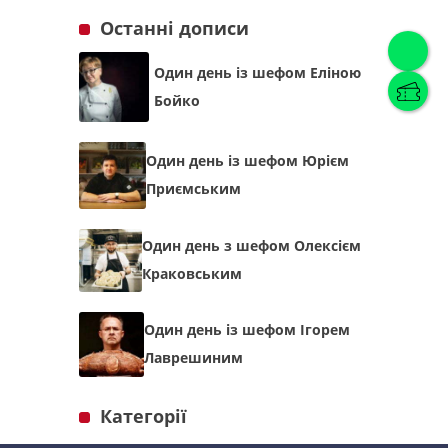
Останні дописи
Українська
(
Українська
)
Один день із шефом Еліною
Бойко
Українська
English
Один день із шефом Юрієм
Приємським
Один день з шефом Олексієм
Краковським
Один день із шефом Ігорем
Лаврешиним
Категорії