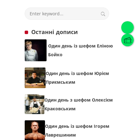
Українська
(
Українська
)
Останні дописи
Українська
English
Один день із шефом Еліною
Бойко
Один день із шефом Юрієм
Приємським
Один день з шефом Олексієм
Краковським
Один день із шефом Ігорем
Лаврешиним