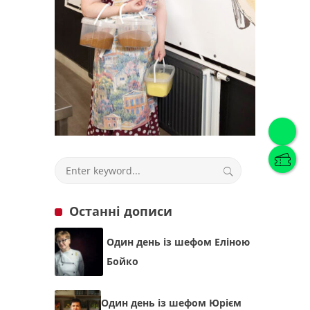
Українська
(
Українська
)
Українська
English
Останні дописи
Один день із шефом Еліною
Бойко
Один день із шефом Юрієм