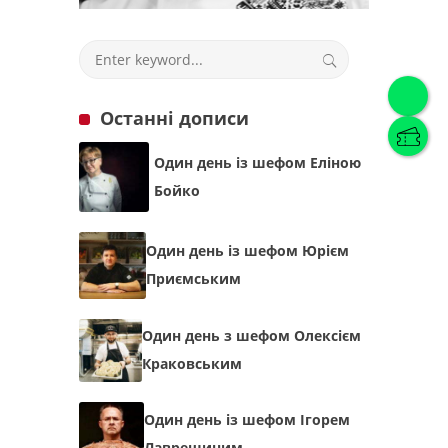
Українська
(
Українська
)
Останні дописи
Українська
English
Один день із шефом Еліною
Бойко
Один день із шефом Юрієм
Приємським
Один день з шефом Олексієм
Краковським
Один день із шефом Ігорем
Лаврешиним