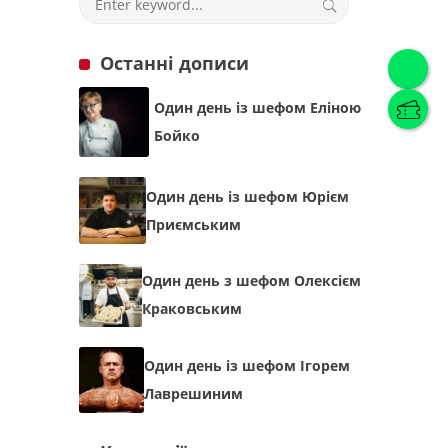
Останні дописи
Українська
(
Українська
)
Один день із шефом Еліною
Українська
English
Бойко
Один день із шефом Юрієм
Приємським
Один день з шефом Олексієм
Краковським
Один день із шефом Ігорем
Лаврешиним