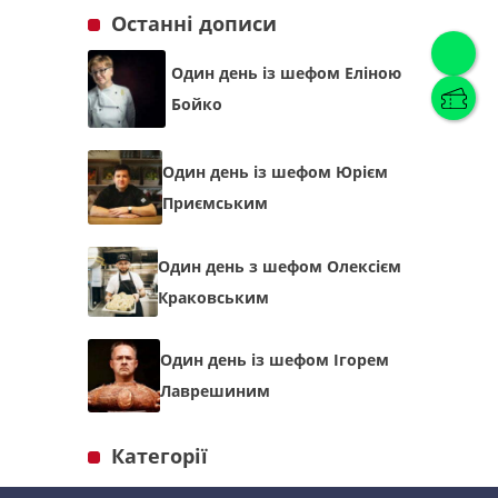
Останні дописи
Один день із шефом Еліною
Українська
(
Українська
)
Бойко
Українська
English
Один день із шефом Юрієм
Приємським
Один день з шефом Олексієм
Краковським
Один день із шефом Ігорем
Лаврешиним
Категорії