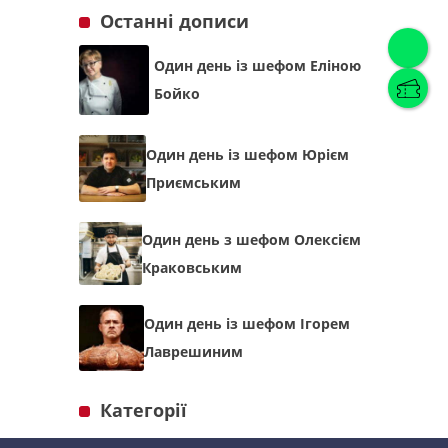
Останні дописи
Один день із шефом Еліною
Українська
(
Українська
)
Бойко
Українська
English
Один день із шефом Юрієм
Приємським
Один день з шефом Олексієм
Краковським
Один день із шефом Ігорем
Лаврешиним
Категорії