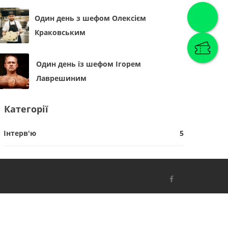
Один день з шефом Олексієм
Краковським
Один день із шефом Ігорем
Лаврешиним
Категорії
Інтерв'ю
5