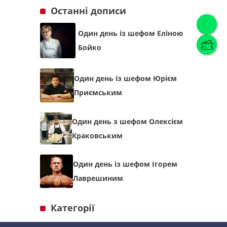
Останні дописи
Один день із шефом Еліною
Українська
(
Українська
)
Бойко
Українська
English
Один день із шефом Юрієм
Приємським
Один день з шефом Олексієм
Краковським
Один день із шефом Ігорем
Лаврешиним
Категорії