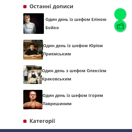
Останні дописи
Один день із шефом Еліною
Українська
(
Українська
)
Бойко
Українська
English
Один день із шефом Юрієм
Приємським
Один день з шефом Олексієм
Краковським
Один день із шефом Ігорем
Лаврешиним
Категорії