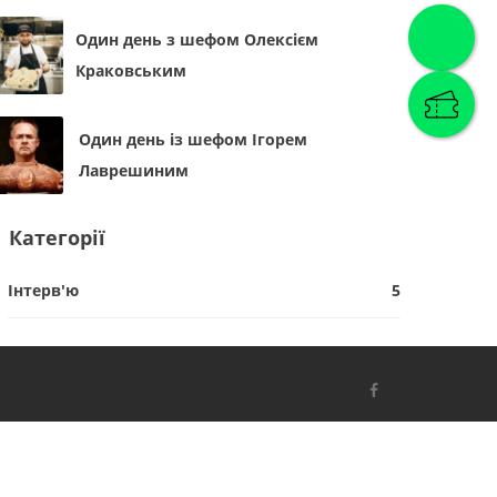
Один день з шефом Олексієм
Краковським
Один день із шефом Ігорем
Лаврешиним
Категорії
Інтерв'ю
5