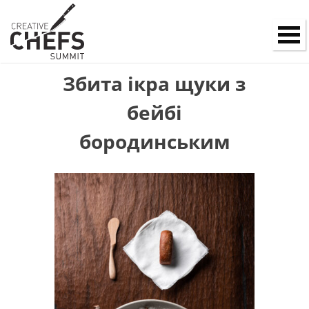
Збита ікра щуки з
бейбі
бородинським