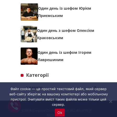
Один день із шефом Юрієм
Приємським
Один день з шефом Олексієм
Краковським
Один день із шефом Ігорем
Лаврешиним
Категорії
Інтерв'ю
5
Файл cookie — це простий текстовий файл, який сервер
веб-сайту зберігає на вашому комп’ютері або мобільному
пристрої. Зчитувати вміст таких файлів може тільки цей
сервер.
©2018 Creative Chefs Summit. ALL RIGHTS
Ok
RESERVED