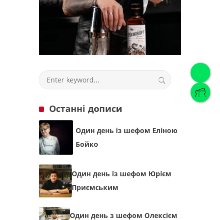
Українська
(
Українська
)
Українська
English
Останні дописи
Один день із шефом Еліною
Бойко
Один день із шефом Юрієм
Приємським
Один день з шефом Олексієм