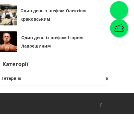
Один день з шефом Олексієм
Краковським
Один день із шефом Ігорем
Лаврешиним
Категорії
Інтерв'ю
5